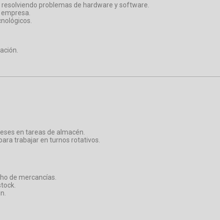
s, resolviendo problemas de hardware y software.
a empresa.
nológicos.
zación.
eses en tareas de almacén.
ara trabajar en turnos rotativos.
cho de mercancías.
stock.
n.