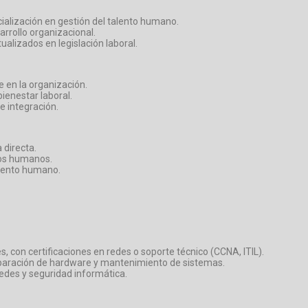
cialización en gestión del talento humano.
rrollo organizacional.
alizados en legislación laboral.
e en la organización.
ienestar laboral.
 integración.
 directa.
sos humanos.
alento humano.
s, con certificaciones en redes o soporte técnico (CCNA, ITIL).
eparación de hardware y mantenimiento de sistemas.
edes y seguridad informática.