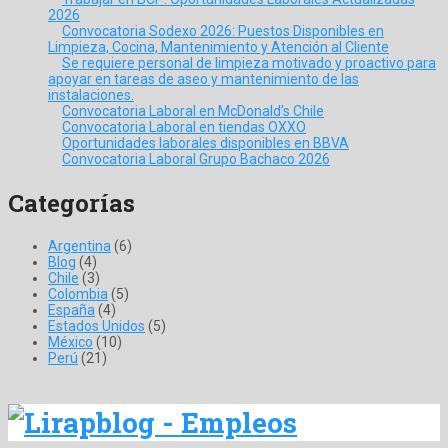
2026
Convocatoria Sodexo 2026: Puestos Disponibles en
Limpieza, Cocina, Mantenimiento y Atención al Cliente
Se requiere personal de limpieza motivado y proactivo para
apoyar en tareas de aseo y mantenimiento de las
instalaciones.
Convocatoria Laboral en McDonald’s Chile
Convocatoria Laboral en tiendas OXXO
Oportunidades laborales disponibles en BBVA
Convocatoria Laboral Grupo Bachaco 2026
Categorías
Argentina
(6)
Blog
(4)
Chile
(3)
Colombia
(5)
España
(4)
Estados Unidos
(5)
México
(10)
Perú
(21)